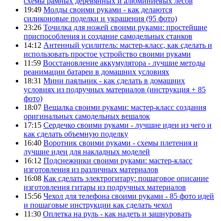
схемы рамных деревянных и алюминиевых лесов
19:49
Молды своими руками - как делаются
силиконовые поделки и украшения (95 фото)
23:26
Точилка для ножей своими руками: простейшие
приспособления и создание самодельных станков
14:12
Антенный усилитель: мастер-класс, как сделать и
использовать простое устройство своими руками
11:59
Восстановление аккумулятора - лучшие методы
реанимации батареи в домашних условиях
18:31
Мини паяльник - как сделать в домашних
условиях из подручных материалов (инструкция + 85
фото)
18:07
Вешалка своими руками: мастер-класс создания
оригинальных самодельных вешалок
17:15
Сердечко своими руками - лучшие идеи из чего и
как сделать объемную поделку
16:40
Воротник своими руками - схемы плетения и
лучшие идеи для накладных моделей
16:12
Подснежники своими руками: мастер-класс
изготовления из различных материалов
16:08
Как сделать электрогитару: пошаговое описание
изготовления гитары из подручных материалов
15:56
Чехол для телефона своими руками - 85 фото идей
и пошаговые инструкции как сделать чехол
11:30
Оплетка на руль - как надеть и зашнуровать