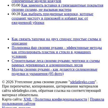
современные модели кожухов
05:00
Как заменить вставки в грязезащитные покрытия
своими силами, не вызывая мастера
00:28
Как выбрать придверные коврики, которые
сохранят чистоту в прихожей и избавят вас от
ежедневной уборки
Как связать тапочки на двух спицах: простые схемы и
описание
Полировка фар своими руками - эффективные методы
как отполировать пластик и стекло в домашних
условиях
Строительные леса своими руками: чертежи и схемы
рамных деревянных и алюминиевых лесов
Молды своими руками - как делаются силиконовые
поделки и украшения (95 фото)
© 2026 Утепление дома своими руками "
sdelatlegko.com
".
При перепечатке, копировании, цитировании материалов
сайта sdelatlegko.com, обратная ссылка на соответствующий
материал обязательна.
Карта сайта:
XML
|
Политика конфиденциальности
|
Правила
пользования сайтом
Написать письмо