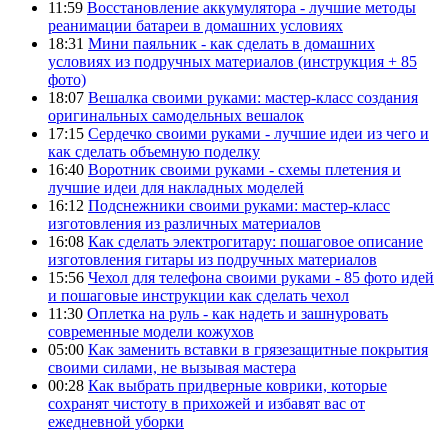
11:59
Восстановление аккумулятора - лучшие методы
реанимации батареи в домашних условиях
18:31
Мини паяльник - как сделать в домашних
условиях из подручных материалов (инструкция + 85
фото)
18:07
Вешалка своими руками: мастер-класс создания
оригинальных самодельных вешалок
17:15
Сердечко своими руками - лучшие идеи из чего и
как сделать объемную поделку
16:40
Воротник своими руками - схемы плетения и
лучшие идеи для накладных моделей
16:12
Подснежники своими руками: мастер-класс
изготовления из различных материалов
16:08
Как сделать электрогитару: пошаговое описание
изготовления гитары из подручных материалов
15:56
Чехол для телефона своими руками - 85 фото идей
и пошаговые инструкции как сделать чехол
11:30
Оплетка на руль - как надеть и зашнуровать
современные модели кожухов
05:00
Как заменить вставки в грязезащитные покрытия
своими силами, не вызывая мастера
00:28
Как выбрать придверные коврики, которые
сохранят чистоту в прихожей и избавят вас от
ежедневной уборки