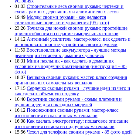
условиях
01:03
Строительные леса своими руками: чертежи и
схемы рамных деревянных и алюминиевых лесов
19:49
Молды своими руками - как делаются
силиконовые поделки и украшения (95 фото)
23:26
Точилка для ножей своими руками: простейшие
приспособления и создание самодельных станков
14:12
Антенный усилитель: мастер-класс, как сделать и
использовать простое устройство своими руками
11:59
Восстановление аккумулятора - лучшие методы
реанимации батареи в домашних условиях
18:31
Мини паяльник - как сделать в домашних
условиях из подручных материалов (инструкция + 85
фото)
18:07
Вешалка своими руками: мастер-класс создания
оригинальных самодельных вешалок
17:15
Сердечко своими руками - лучшие идеи из чего и
как сделать объемную поделку
16:40
Воротник своими руками - схемы плетения и
лучшие идеи для накладных моделей
16:12
Подснежники своими руками: мастер-класс
изготовления из различных материалов
16:08
Как сделать электрогитару: пошаговое описание
изготовления гитары из подручных материалов
15:56
Чехол для телефона своими руками - 85 фото идей