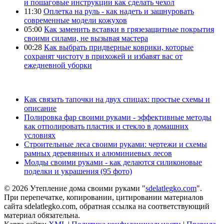
и пошаговые инструкции как сделать чехол
11:30
Оплетка на руль - как надеть и зашнуровать
современные модели кожухов
05:00
Как заменить вставки в грязезащитные покрытия
своими силами, не вызывая мастера
00:28
Как выбрать придверные коврики, которые
сохранят чистоту в прихожей и избавят вас от
ежедневной уборки
Как связать тапочки на двух спицах: простые схемы и
описание
Полировка фар своими руками - эффективные методы
как отполировать пластик и стекло в домашних
условиях
Строительные леса своими руками: чертежи и схемы
рамных деревянных и алюминиевых лесов
Молды своими руками - как делаются силиконовые
поделки и украшения (95 фото)
© 2026 Утепление дома своими руками "
sdelatlegko.com
".
При перепечатке, копировании, цитировании материалов
сайта sdelatlegko.com, обратная ссылка на соответствующий
материал обязательна.