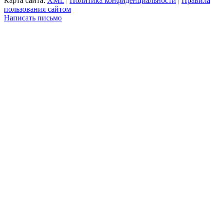
Карта сайта:
XML
|
Политика конфиденциальности
|
Правила
пользования сайтом
Написать письмо