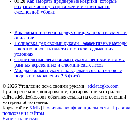
00:28
Как выбрать придверные коврики, которые
сохранят чистоту в прихожей и избавят вас от
ежедневной уборки
Как связать тапочки на двух спицах: простые схемы и
описание
Полировка фар своими руками - эффективные методы
как отполировать пластик и стекло в домашних
условиях
Строительные леса своими руками: чертежи и схемы
рамных деревянных и алюминиевых лесов
Молды своими руками - как делаются силиконовые
поделки и украшения (95 фото)
© 2026 Утепление дома своими руками "
sdelatlegko.com
".
При перепечатке, копировании, цитировании материалов
сайта sdelatlegko.com, обратная ссылка на соответствующий
материал обязательна.
Карта сайта:
XML
|
Политика конфиденциальности
|
Правила
пользования сайтом
Написать письмо