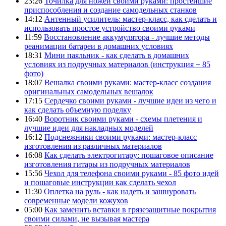
23:26
Точилка для ножей своими руками: простейшие
приспособления и создание самодельных станков
14:12
Антенный усилитель: мастер-класс, как сделать и
использовать простое устройство своими руками
11:59
Восстановление аккумулятора - лучшие методы
реанимации батареи в домашних условиях
18:31
Мини паяльник - как сделать в домашних
условиях из подручных материалов (инструкция + 85
фото)
18:07
Вешалка своими руками: мастер-класс создания
оригинальных самодельных вешалок
17:15
Сердечко своими руками - лучшие идеи из чего и
как сделать объемную поделку
16:40
Воротник своими руками - схемы плетения и
лучшие идеи для накладных моделей
16:12
Подснежники своими руками: мастер-класс
изготовления из различных материалов
16:08
Как сделать электрогитару: пошаговое описание
изготовления гитары из подручных материалов
15:56
Чехол для телефона своими руками - 85 фото идей
и пошаговые инструкции как сделать чехол
11:30
Оплетка на руль - как надеть и зашнуровать
современные модели кожухов
05:00
Как заменить вставки в грязезащитные покрытия
своими силами, не вызывая мастера