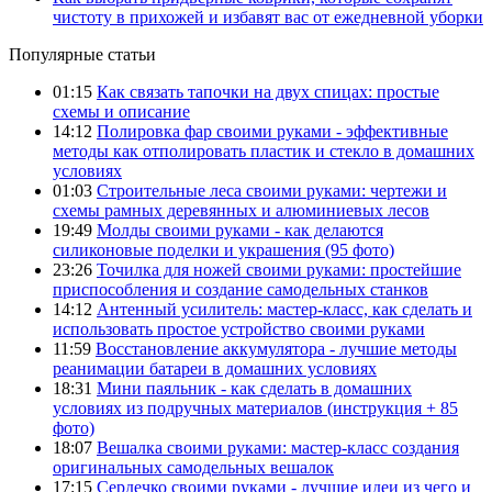
чистоту в прихожей и избавят вас от ежедневной уборки
Популярные статьи
01:15
Как связать тапочки на двух спицах: простые
схемы и описание
14:12
Полировка фар своими руками - эффективные
методы как отполировать пластик и стекло в домашних
условиях
01:03
Строительные леса своими руками: чертежи и
схемы рамных деревянных и алюминиевых лесов
19:49
Молды своими руками - как делаются
силиконовые поделки и украшения (95 фото)
23:26
Точилка для ножей своими руками: простейшие
приспособления и создание самодельных станков
14:12
Антенный усилитель: мастер-класс, как сделать и
использовать простое устройство своими руками
11:59
Восстановление аккумулятора - лучшие методы
реанимации батареи в домашних условиях
18:31
Мини паяльник - как сделать в домашних
условиях из подручных материалов (инструкция + 85
фото)
18:07
Вешалка своими руками: мастер-класс создания
оригинальных самодельных вешалок
17:15
Сердечко своими руками - лучшие идеи из чего и