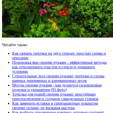
Читайте также
Как связать тапочки на двух спицах: простые схемы и
описание
Полировка фар своими руками - эффективные методы
как отполировать пластик и стекло в домашних
условиях
Строительные леса своими руками: чертежи и схемы
рамных деревянных и алюминиевых лесов
Молды своими руками - как делаются силиконовые
поделки и украшения (95 фото)
Точилка для ножей своими руками: простейшие
приспособления и создание самодельных станков
Как заменить вставки в грязезащитные покрытия
своими силами, не вызывая мастера
Как выбрать придверные коврики, которые сохранят