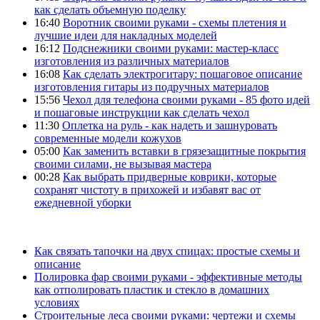
как сделать объемную поделку
16:40
Воротник своими руками - схемы плетения и
лучшие идеи для накладных моделей
16:12
Подснежники своими руками: мастер-класс
изготовления из различных материалов
16:08
Как сделать электрогитару: пошаговое описание
изготовления гитары из подручных материалов
15:56
Чехол для телефона своими руками - 85 фото идей
и пошаговые инструкции как сделать чехол
11:30
Оплетка на руль - как надеть и зашнуровать
современные модели кожухов
05:00
Как заменить вставки в грязезащитные покрытия
своими силами, не вызывая мастера
00:28
Как выбрать придверные коврики, которые
сохранят чистоту в прихожей и избавят вас от
ежедневной уборки
Как связать тапочки на двух спицах: простые схемы и
описание
Полировка фар своими руками - эффективные методы
как отполировать пластик и стекло в домашних
условиях
Строительные леса своими руками: чертежи и схемы