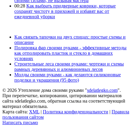
своими силами, не вызывая мастера
00:28
Как выбрать придверные коврики, которые
сохранят чистоту в прихожей и избавят вас от
ежедневной уборки
Как связать тапочки на двух спицах: простые схемы и
описание
Полировка фар своими руками - эффективные методы
как отполировать пластик и стекло в домашних
условиях
Строительные леса своими руками: чертежи и схемы
рамных деревянных и алюминиевых лесов
Молды своими руками - как делаются силиконовые
поделки и украшения (95 фото)
© 2026 Утепление дома своими руками "
sdelatlegko.com
".
При перепечатке, копировании, цитировании материалов
сайта sdelatlegko.com, обратная ссылка на соответствующий
материал обязательна.
Карта сайта:
XML
|
Политика конфиденциальности
|
Правила
пользования сайтом
Написать письмо