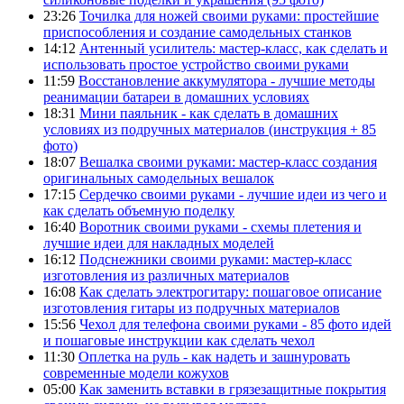
23:26
Точилка для ножей своими руками: простейшие
приспособления и создание самодельных станков
14:12
Антенный усилитель: мастер-класс, как сделать и
использовать простое устройство своими руками
11:59
Восстановление аккумулятора - лучшие методы
реанимации батареи в домашних условиях
18:31
Мини паяльник - как сделать в домашних
условиях из подручных материалов (инструкция + 85
фото)
18:07
Вешалка своими руками: мастер-класс создания
оригинальных самодельных вешалок
17:15
Сердечко своими руками - лучшие идеи из чего и
как сделать объемную поделку
16:40
Воротник своими руками - схемы плетения и
лучшие идеи для накладных моделей
16:12
Подснежники своими руками: мастер-класс
изготовления из различных материалов
16:08
Как сделать электрогитару: пошаговое описание
изготовления гитары из подручных материалов
15:56
Чехол для телефона своими руками - 85 фото идей
и пошаговые инструкции как сделать чехол
11:30
Оплетка на руль - как надеть и зашнуровать
современные модели кожухов
05:00
Как заменить вставки в грязезащитные покрытия