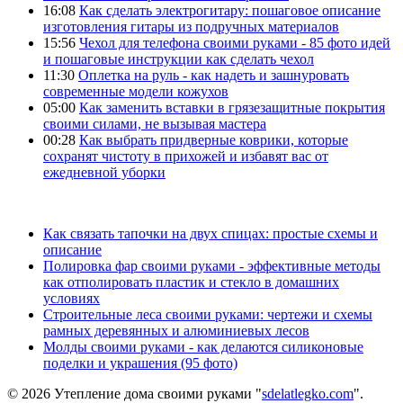
16:08
Как сделать электрогитару: пошаговое описание
изготовления гитары из подручных материалов
15:56
Чехол для телефона своими руками - 85 фото идей
и пошаговые инструкции как сделать чехол
11:30
Оплетка на руль - как надеть и зашнуровать
современные модели кожухов
05:00
Как заменить вставки в грязезащитные покрытия
своими силами, не вызывая мастера
00:28
Как выбрать придверные коврики, которые
сохранят чистоту в прихожей и избавят вас от
ежедневной уборки
Как связать тапочки на двух спицах: простые схемы и
описание
Полировка фар своими руками - эффективные методы
как отполировать пластик и стекло в домашних
условиях
Строительные леса своими руками: чертежи и схемы
рамных деревянных и алюминиевых лесов
Молды своими руками - как делаются силиконовые
поделки и украшения (95 фото)
© 2026 Утепление дома своими руками "
sdelatlegko.com
".