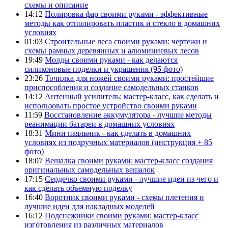
схемы и описание
14:12
Полировка фар своими руками - эффективные
методы как отполировать пластик и стекло в домашних
условиях
01:03
Строительные леса своими руками: чертежи и
схемы рамных деревянных и алюминиевых лесов
19:49
Молды своими руками - как делаются
силиконовые поделки и украшения (95 фото)
23:26
Точилка для ножей своими руками: простейшие
приспособления и создание самодельных станков
14:12
Антенный усилитель: мастер-класс, как сделать и
использовать простое устройство своими руками
11:59
Восстановление аккумулятора - лучшие методы
реанимации батареи в домашних условиях
18:31
Мини паяльник - как сделать в домашних
условиях из подручных материалов (инструкция + 85
фото)
18:07
Вешалка своими руками: мастер-класс создания
оригинальных самодельных вешалок
17:15
Сердечко своими руками - лучшие идеи из чего и
как сделать объемную поделку
16:40
Воротник своими руками - схемы плетения и
лучшие идеи для накладных моделей
16:12
Подснежники своими руками: мастер-класс
изготовления из различных материалов