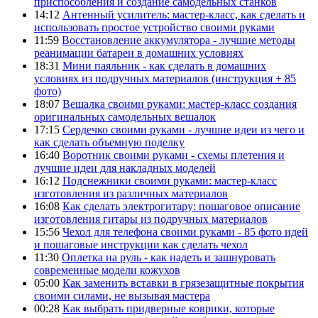
приспособления и создание самодельных станков
14:12
Антенный усилитель: мастер-класс, как сделать и
использовать простое устройство своими руками
11:59
Восстановление аккумулятора - лучшие методы
реанимации батареи в домашних условиях
18:31
Мини паяльник - как сделать в домашних
условиях из подручных материалов (инструкция + 85
фото)
18:07
Вешалка своими руками: мастер-класс создания
оригинальных самодельных вешалок
17:15
Сердечко своими руками - лучшие идеи из чего и
как сделать объемную поделку
16:40
Воротник своими руками - схемы плетения и
лучшие идеи для накладных моделей
16:12
Подснежники своими руками: мастер-класс
изготовления из различных материалов
16:08
Как сделать электрогитару: пошаговое описание
изготовления гитары из подручных материалов
15:56
Чехол для телефона своими руками - 85 фото идей
и пошаговые инструкции как сделать чехол
11:30
Оплетка на руль - как надеть и зашнуровать
современные модели кожухов
05:00
Как заменить вставки в грязезащитные покрытия
своими силами, не вызывая мастера
00:28
Как выбрать придверные коврики, которые