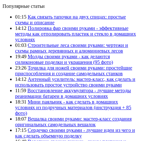
Популярные статьи
01:15
Как связать тапочки на двух спицах: простые
схемы и описание
14:12
Полировка фар своими руками - эффективные
методы как отполировать пластик и стекло в домашних
условиях
01:03
Строительные леса своими руками: чертежи и
схемы рамных деревянных и алюминиевых лесов
19:49
Молды своими руками - как делаются
силиконовые поделки и украшения (95 фото)
23:26
Точилка для ножей своими руками: простейшие
приспособления и создание самодельных станков
14:12
Антенный усилитель: мастер-класс, как сделать и
использовать простое устройство своими руками
11:59
Восстановление аккумулятора - лучшие методы
реанимации батареи в домашних условиях
18:31
Мини паяльник - как сделать в домашних
условиях из подручных материалов (инструкция + 85
фото)
18:07
Вешалка своими руками: мастер-класс создания
оригинальных самодельных вешалок
17:15
Сердечко своими руками - лучшие идеи из чего и
как сделать объемную поделку