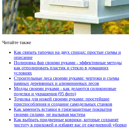
Читайте также
Как связать тапочки на двух спицах: простые схемы и
описание
Полировка фар своими руками - эффективные методы
как отполировать пластик и стекло в домашних
условиях
Строительные леса своими руками: чертежи и схемы
рамных деревянных и алюминиевых лесов
Молды своими руками - как делаются силиконовые
поделки и украшения (95 фото)
Точилка для ножей своими руками: простейшие
приспособления и создание самодельных станков
Как заменить вставки в грязезащитные покрытия
своими силами, не вызывая мастера
Как выбрать придверные коврики, которые сохранят
чистоту в прихожей и избавят вас от ежедневной уборки