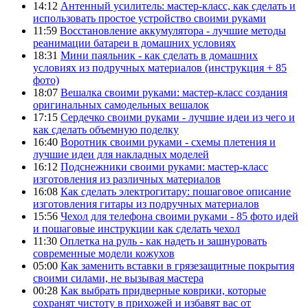
14:12
Антенный усилитель: мастер-класс, как сделать и
использовать простое устройство своими руками
11:59
Восстановление аккумулятора - лучшие методы
реанимации батареи в домашних условиях
18:31
Мини паяльник - как сделать в домашних
условиях из подручных материалов (инструкция + 85
фото)
18:07
Вешалка своими руками: мастер-класс создания
оригинальных самодельных вешалок
17:15
Сердечко своими руками - лучшие идеи из чего и
как сделать объемную поделку
16:40
Воротник своими руками - схемы плетения и
лучшие идеи для накладных моделей
16:12
Подснежники своими руками: мастер-класс
изготовления из различных материалов
16:08
Как сделать электрогитару: пошаговое описание
изготовления гитары из подручных материалов
15:56
Чехол для телефона своими руками - 85 фото идей
и пошаговые инструкции как сделать чехол
11:30
Оплетка на руль - как надеть и зашнуровать
современные модели кожухов
05:00
Как заменить вставки в грязезащитные покрытия
своими силами, не вызывая мастера
00:28
Как выбрать придверные коврики, которые
сохранят чистоту в прихожей и избавят вас от