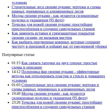
условиях
Строительные леса своими руками: чертежи и схемы
рамных деревянных и алюминиевых лесов
Молды своими руками - как делаются силиконовые
поделки и украшения (95 фото)
Точилка для ножей своими руками: простейшие
приспособления и создание самодельных станков
Как заменить вставки в грязезащитные покрытия
своими силами, не вызывая мастера
Как выбрать придверные коврики, которые сохранят
чистоту в прихожей и избавят вас от ежедневной уборки
Популярные статьи
01:15
Как связать тапочки на двух спицах: простые
схемы и описание
14:12
Полировка фар своими руками - эффективные
методы как отполировать пластик и стекло в домашних
условиях
01:03
Строительные леса своими руками: чертежи и
схемы рамных деревянных и алюминиевых лесов
19:49
Молды своими руками - как делаются
силиконовые поделки и украшения (95 фото)
23:26
Точилка для ножей своими руками: простейшие
приспособления и создание самодельных станков