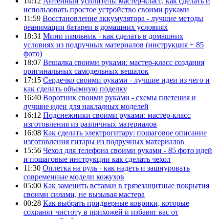
14:12
Антенный усилитель: мастер-класс, как сделать и
использовать простое устройство своими руками
11:59
Восстановление аккумулятора - лучшие методы
реанимации батареи в домашних условиях
18:31
Мини паяльник - как сделать в домашних
условиях из подручных материалов (инструкция + 85
фото)
18:07
Вешалка своими руками: мастер-класс создания
оригинальных самодельных вешалок
17:15
Сердечко своими руками - лучшие идеи из чего и
как сделать объемную поделку
16:40
Воротник своими руками - схемы плетения и
лучшие идеи для накладных моделей
16:12
Подснежники своими руками: мастер-класс
изготовления из различных материалов
16:08
Как сделать электрогитару: пошаговое описание
изготовления гитары из подручных материалов
15:56
Чехол для телефона своими руками - 85 фото идей
и пошаговые инструкции как сделать чехол
11:30
Оплетка на руль - как надеть и зашнуровать
современные модели кожухов
05:00
Как заменить вставки в грязезащитные покрытия
своими силами, не вызывая мастера
00:28
Как выбрать придверные коврики, которые
сохранят чистоту в прихожей и избавят вас от