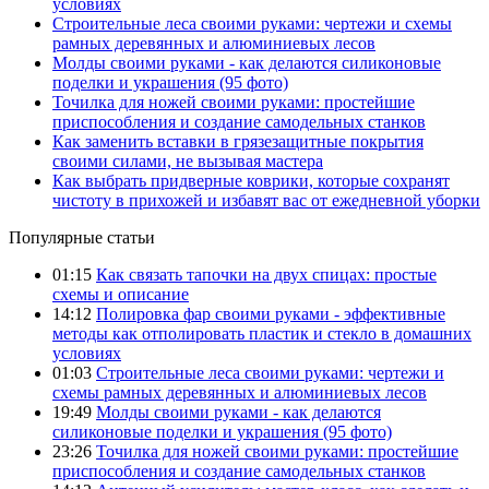
условиях
Строительные леса своими руками: чертежи и схемы
рамных деревянных и алюминиевых лесов
Молды своими руками - как делаются силиконовые
поделки и украшения (95 фото)
Точилка для ножей своими руками: простейшие
приспособления и создание самодельных станков
Как заменить вставки в грязезащитные покрытия
своими силами, не вызывая мастера
Как выбрать придверные коврики, которые сохранят
чистоту в прихожей и избавят вас от ежедневной уборки
Популярные статьи
01:15
Как связать тапочки на двух спицах: простые
схемы и описание
14:12
Полировка фар своими руками - эффективные
методы как отполировать пластик и стекло в домашних
условиях
01:03
Строительные леса своими руками: чертежи и
схемы рамных деревянных и алюминиевых лесов
19:49
Молды своими руками - как делаются
силиконовые поделки и украшения (95 фото)
23:26
Точилка для ножей своими руками: простейшие
приспособления и создание самодельных станков