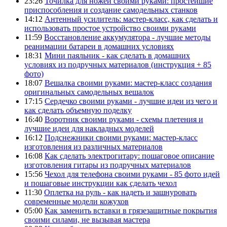
23:26
Точилка для ножей своими руками: простейшие
приспособления и создание самодельных станков
14:12
Антенный усилитель: мастер-класс, как сделать и
использовать простое устройство своими руками
11:59
Восстановление аккумулятора - лучшие методы
реанимации батареи в домашних условиях
18:31
Мини паяльник - как сделать в домашних
условиях из подручных материалов (инструкция + 85
фото)
18:07
Вешалка своими руками: мастер-класс создания
оригинальных самодельных вешалок
17:15
Сердечко своими руками - лучшие идеи из чего и
как сделать объемную поделку
16:40
Воротник своими руками - схемы плетения и
лучшие идеи для накладных моделей
16:12
Подснежники своими руками: мастер-класс
изготовления из различных материалов
16:08
Как сделать электрогитару: пошаговое описание
изготовления гитары из подручных материалов
15:56
Чехол для телефона своими руками - 85 фото идей
и пошаговые инструкции как сделать чехол
11:30
Оплетка на руль - как надеть и зашнуровать
современные модели кожухов
05:00
Как заменить вставки в грязезащитные покрытия
своими силами, не вызывая мастера