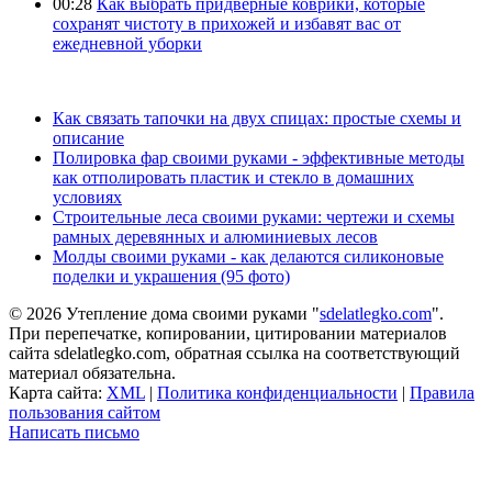
00:28
Как выбрать придверные коврики, которые
сохранят чистоту в прихожей и избавят вас от
ежедневной уборки
Как связать тапочки на двух спицах: простые схемы и
описание
Полировка фар своими руками - эффективные методы
как отполировать пластик и стекло в домашних
условиях
Строительные леса своими руками: чертежи и схемы
рамных деревянных и алюминиевых лесов
Молды своими руками - как делаются силиконовые
поделки и украшения (95 фото)
© 2026 Утепление дома своими руками "
sdelatlegko.com
".
При перепечатке, копировании, цитировании материалов
сайта sdelatlegko.com, обратная ссылка на соответствующий
материал обязательна.
Карта сайта:
XML
|
Политика конфиденциальности
|
Правила
пользования сайтом
Написать письмо